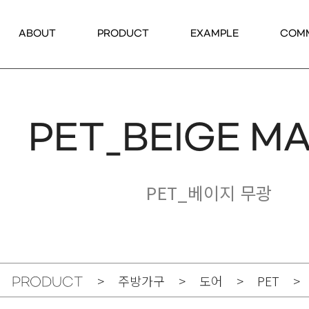
ABOUT
PRODUCT
EXAMPLE
COM
PET_BEIGE M
PET_베이지 무광
> 주방가구 > 도어 > PET > P
PRODUCT