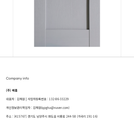
Company info
(주) 베홈
대표자 : 김재원 | 사업자등록번호 : 132-86-33229
개인정보관리책임자 : 김재원(qpgha@naver.com)
주소 : [415767] 경기도 남양주시 화도읍 비룡로 244-58 (가곡리 191-16)