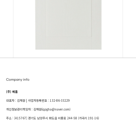
Company info
(주) 베홈
대표자 : 김재원 | 사업자등록번호 : 132-86-33229
개인정보관리책임자 : 김재원(qpgha@naver.com)
주소 : [415767] 경기도 남양주시 화도읍 비룡로 244-58 (가곡리 191-16)