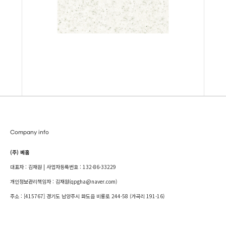
Company info
(주) 베홈
대표자 : 김재원 | 사업자등록번호 : 132-86-33229
개인정보관리책임자 : 김재원(qpgha@naver.com)
주소 : [415767] 경기도 남양주시 화도읍 비룡로 244-58 (가곡리 191-16)