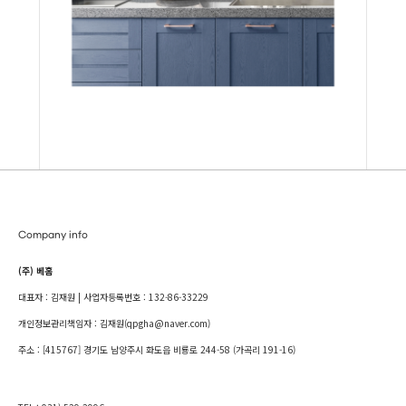
Company info
(주) 베홈
대표자 : 김재원 | 사업자등록번호 : 132-86-33229
개인정보관리책임자 : 김재원(qpgha@naver.com)
주소 : [415767] 경기도 남양주시 화도읍 비룡로 244-58 (가곡리 191-16)