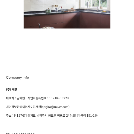
Company info
(주) 베홈
대표자 : 김재원 | 사업자등록번호 : 132-86-33229
개인정보관리책임자 : 김재원(qpgha@naver.com)
주소 : [415767] 경기도 남양주시 화도읍 비룡로 244-58 (가곡리 191-16)