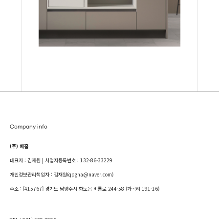
Company info
(주) 베홈
대표자 : 김재원 | 사업자등록번호 : 132-86-33229
개인정보관리책임자 : 김재원(qpgha@naver.com)
주소 : [415767] 경기도 남양주시 화도읍 비룡로 244-58 (가곡리 191-16)